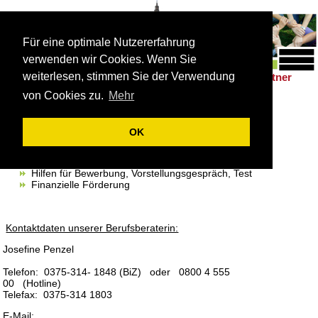
Für eine optimale Nutzererfahrung
verwenden wir Cookies. Wenn Sie
weiterlesen, stimmen Sie der Verwendung
Schulleben
Förderung
Berufsorientierung
Partner
|
|
|
von Cookies zu.
Mehr
Berufsberatung
Beratung zu Ausbildung, Studium, Überbrückung und
OK
Praktikum
Vermittlung von Ausbildungsstellen
Berufswahltest, Studienfeldbezogene Tests
Hilfen für Bewerbung, Vorstellungsgespräch, Test
Finanzielle Förderung
Kontaktdaten unserer Berufsberaterin:
Josefine Penzel
Telefon: 0375-314- 1848 (BiZ) oder 0800 4 555
00 (Hotline)
Telefax: 0375-314 1803
E-Mail: