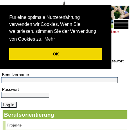
Für eine optimale Nutzererfahrung
verwenden wir Cookies. Wenn Sie
weiterlesen, stimmen Sie der Verwendung
Schulleben
Förderung
Berufsorientierung
Partner
|
|
|
von Cookies zu.
Mehr
Anmeldung
Bitte melden Sie sich an.
OK
Hier melden Sie sich mit Ihrem Benutzername und Ihrem Passwort
an.
Benutzername
Passwort
Berufsorientierung
Projekte