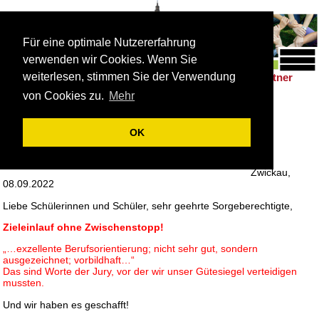
Für eine optimale Nutzererfahrung
verwenden wir Cookies. Wenn Sie
weiterlesen, stimmen Sie der Verwendung
Schulleben
Förderung
Berufsorientierung
Partner
|
|
|
von Cookies zu.
Mehr
Berufsorientierung
OK
Zwickau,
08.09.2022
Liebe Schülerinnen und Schüler, sehr geehrte Sorgeberechtigte,
Zieleinlauf ohne Zwischenstopp!
„…exzellente Berufsorientierung; nicht sehr gut, sondern
ausgezeichnet; vorbildhaft…“
Das sind Worte der Jury, vor der wir unser Gütesiegel verteidigen
mussten.
Und wir haben es geschafft!