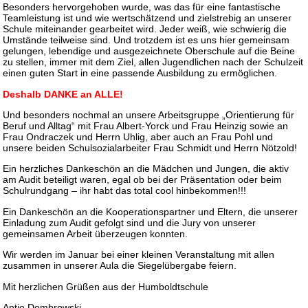
Besonders hervorgehoben wurde, was das für eine fantastische
Teamleistung ist und wie wertschätzend und zielstrebig an unserer
Schule miteinander gearbeitet wird. Jeder weiß, wie schwierig die
Umstände teilweise sind. Und trotzdem ist es uns hier gemeinsam
gelungen, lebendige und ausgezeichnete Oberschule auf die Beine
zu stellen, immer mit dem Ziel, allen Jugendlichen nach der Schulzeit
einen guten Start in eine passende Ausbildung zu ermöglichen.
Deshalb DANKE an ALLE!
Und besonders nochmal an unsere Arbeitsgruppe „Orientierung für
Beruf und Alltag“ mit Frau Albert-Yorck und Frau Heinzig sowie an
Frau Ondraczek und Herrn Uhlig, aber auch an Frau Pohl und
unsere beiden Schulsozialarbeiter Frau Schmidt und Herrn Nötzold!
Ein herzliches Dankeschön an die Mädchen und Jungen, die aktiv
am Audit beteiligt waren, egal ob bei der Präsentation oder beim
Schulrundgang – ihr habt das total cool hinbekommen!!!
Ein Dankeschön an die Kooperationspartner und Eltern, die unserer
Einladung zum Audit gefolgt sind und die Jury von unserer
gemeinsamen Arbeit überzeugen konnten.
Wir werden im Januar bei einer kleinen Veranstaltung mit allen
zusammen in unserer Aula die Siegelübergabe feiern.
Mit herzlichen Grüßen aus der Humboldtschule
Antje Dombrowski