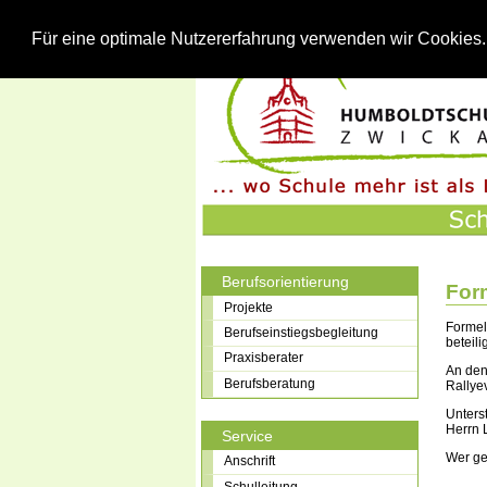
Für eine optimale Nutzererfahrung verwenden wir Cookies
Berufsorientierung
For
Projekte
Formel
Berufseinstiegsbegleitung
beteil
Praxisberater
An den
Berufsberatung
Rallye
Unters
Herrn 
Service
Wer ge
Anschrift
Schulleitung