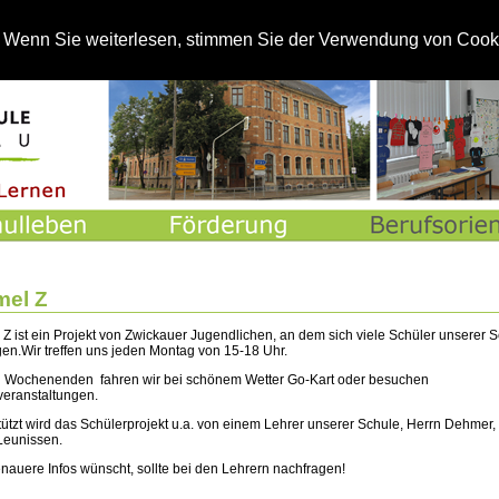
St
. Wenn Sie weiterlesen, stimmen Sie der Verwendung von Cook
mel Z
 Z ist ein Projekt von Zwickauer Jugendlichen, an dem sich viele Schüler unserer 
igen.Wir treffen uns jeden Montag von 15-18 Uhr.
 Wochenenden fahren wir bei schönem Wetter Go-Kart oder besuchen
veranstaltungen.
tützt wird das Schülerprojekt u.a. von einem Lehrer unserer Schule, Herrn Dehmer,
Leunissen.
nauere Infos wünscht, sollte bei den Lehrern nachfragen!