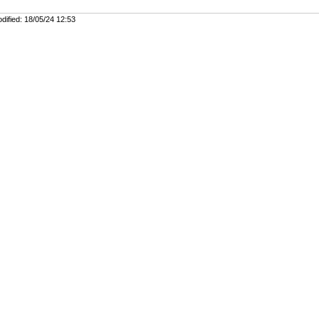
dified
:
18/05/24 12:53