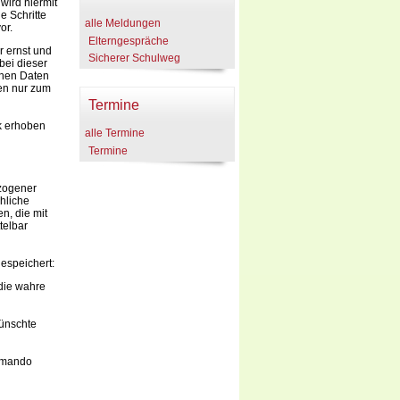
wird hiermit
e Schritte
alle Meldungen
or.
Elterngespräche
r ernst und
Sicherer Schulweg
bei dieser
enen Daten
en nur zum
Termine
k erhoben
alle Termine
Termine
ezogener
hliche
n, die mit
telbar
espeichert:
die wahre
wünschte
ommando