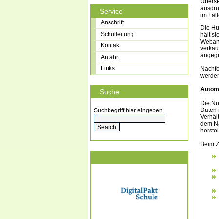
Überse
ausdrü
Service
im Fal
Anschrift
Die Hu
Schulleitung
hält s
Webanw
Kontakt
verkau
angege
Anfahrt
Links
Nachfo
werden
Autom
Suche
Die Nu
Daten 
Suchbegriff hier eingeben
Verhäl
dem Na
herstel
Beim Z