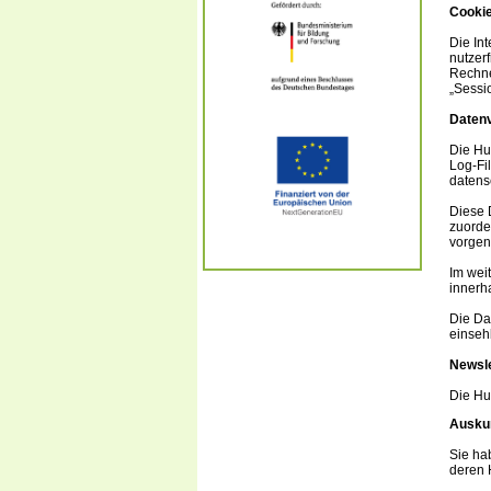
Cooki
Die In
nutzerf
Rechne
„Sessi
Datenv
Die Hu
Log-Fi
datens
Diese 
zuorde
vorgen
Im wei
innerh
Die Dat
einseh
Newsle
Die Hu
Ausku
Sie ha
deren 