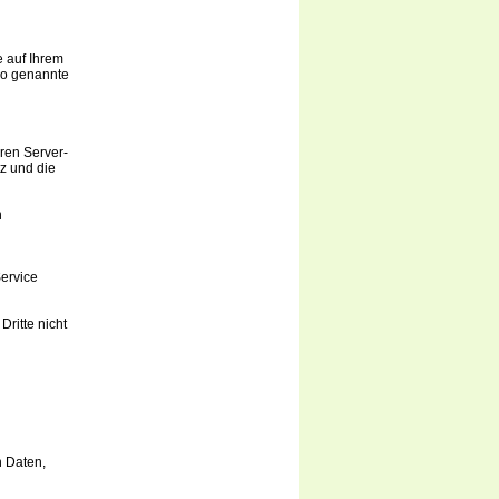
e auf Ihrem
so genannte
ren Server-
z und die
n
ervice
Dritte nicht
n Daten,