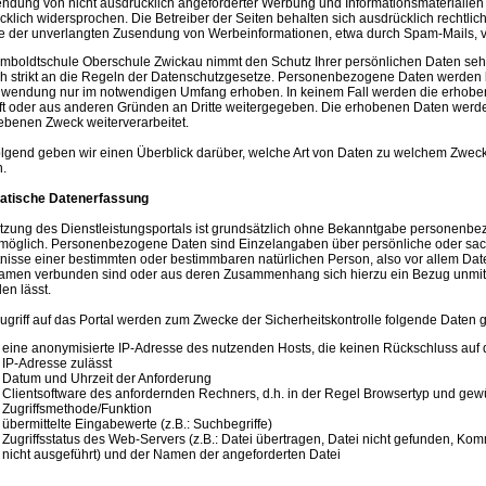
ndung von nicht ausdrücklich angeforderter Werbung und Informationsmaterialien 
cklich widersprochen. Die Betreiber der Seiten behalten sich ausdrücklich rechtlich
le der unverlangten Zusendung von Werbeinformationen, etwa durch Spam-Mails, v
mboldtschule Oberschule Zwickau nimmt den Schutz Ihrer persönlichen Daten seh
ich strikt an die Regeln der Datenschutzgesetze. Personenbezogene Daten werden 
endung nur im notwendigen Umfang erhoben. In keinem Fall werden die erhob
ft oder aus anderen Gründen an Dritte weitergegeben. Die erhobenen Daten werd
benen Zweck weiterverarbeitet.
lgend geben wir einen Überblick darüber, welche Art von Daten zu welchem Zwec
.
atische Datenerfassung
tzung des Dienstleistungsportals ist grundsätzlich ohne Bekanntgabe personenb
möglich. Personenbezogene Daten sind Einzelangaben über persönliche oder sac
tnisse einer bestimmten oder bestimmbaren natürlichen Person, also vor allem Date
men verbunden sind oder aus deren Zusammenhang sich hierzu ein Bezug unmit
len lässt.
ugriff auf das Portal werden zum Zwecke der Sicherheitskontrolle folgende Daten g
eine anonymisierte IP-Adresse des nutzenden Hosts, die keinen Rückschluss auf 
IP-Adresse zulässt
Datum und Uhrzeit der Anforderung
Clientsoftware des anfordernden Rechners, d.h. in der Regel Browsertyp und ge
Zugriffsmethode/Funktion
übermittelte Eingabewerte (z.B.: Suchbegriffe)
Zugriffsstatus des Web-Servers (z.B.: Datei übertragen, Datei nicht gefunden, K
nicht ausgeführt) und der Namen der angeforderten Datei