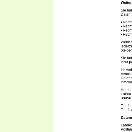
Weiter
Sie ha
Daten:
• Recht
• Rech
• Rech
• Rech
Wenn S
jederz
bleibe
Sie ha
Ihrer 
Ihr Ve
Verarb
Datens
Inform
Humbol
Lothar
08056
Telefo
Telefa
Datens
Landes
Postan