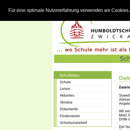
Für eine optimale Nutzererfahrung verwenden wir Cookies
Schulleben
Dat
Schule
Daten
Lehrer
Soweit
Aktuelles
Adresse
Termine
Angebo
Dokumente
Wir we
Mail) 
Förderverein
Dritte 
Schulsozialarbeit
Der Nu