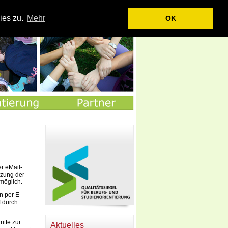
|
|
|
|
|
artseite
Kontakt
Impressum
Datenschutz
Sitemap
Login
ies zu.
Mehr
OK
r eMail-
tzung der
möglich.
n per E-
f durch
itte zur
Aktuelles