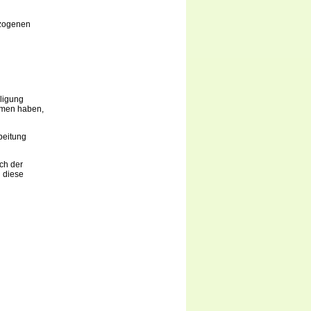
ezogenen
lligung
ommen haben,
beitung
ich der
 diese