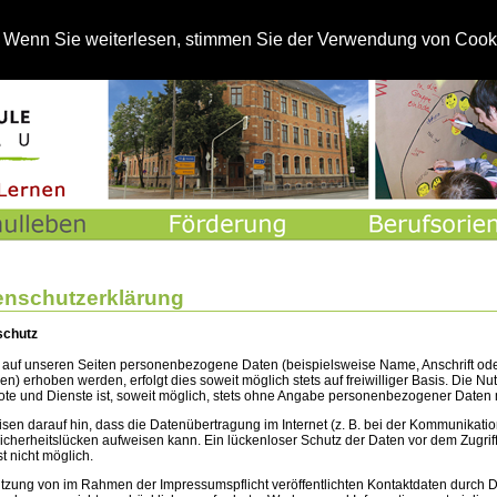
St
. Wenn Sie weiterlesen, stimmen Sie der Verwendung von Cook
enschutzerklärung
schutz
 auf unseren Seiten personenbezogene Daten (beispielsweise Name, Anschrift ode
n) erhoben werden, erfolgt dies soweit möglich stets auf freiwilliger Basis. Die Nu
te und Dienste ist, soweit möglich, stets ohne Angabe personenbezogener Daten 
isen darauf hin, dass die Datenübertragung im Internet (z. B. bei der Kommunikatio
Sicherheitslücken aufweisen kann. Ein lückenloser Schutz der Daten vor dem Zugrif
ist nicht möglich.
tzung von im Rahmen der Impressumspflicht veröffentlichten Kontaktdaten durch Dr