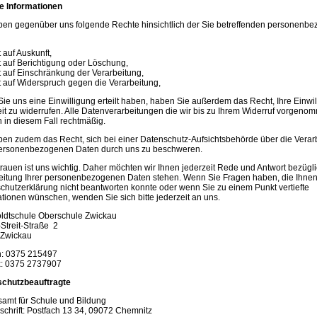
e Informationen
ben gegenüber uns folgende Rechte hinsichtlich der Sie betreffenden personenb
 auf Auskunft,
t auf Berichtigung oder Löschung,
t auf Einschränkung der Verarbeitung,
t auf Widerspruch gegen die Verarbeitung,
ie uns eine Einwilligung erteilt haben, haben Sie außerdem das Recht, Ihre Einwi
eit zu widerrufen. Alle Datenverarbeitungen die wir bis zu Ihrem Widerruf vorgen
n in diesem Fall rechtmäßig.
ben zudem das Recht, sich bei einer Datenschutz-Aufsichtsbehörde über die Verar
personenbezogenen Daten durch uns zu beschweren.
rtrauen ist uns wichtig. Daher möchten wir Ihnen jederzeit Rede und Antwort bezügl
eitung Ihrer personenbezogenen Daten stehen. Wenn Sie Fragen haben, die Ihnen
chutzerklärung nicht beantworten konnte oder wenn Sie zu einem Punkt vertiefte
ationen wünschen, wenden Sie sich bitte jederzeit an uns.
dtschule Oberschule Zwickau
-Streit-Straße 2
 Zwickau
n: 0375 215497
x: 0375 2737907
chutzbeauftragte
amt für Schule und Bildung
schrift: Postfach 13 34, 09072 Chemnitz