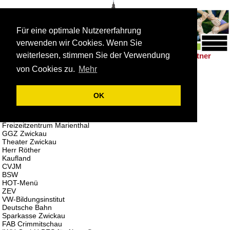
Für eine optimale Nutzererfahrung
verwenden wir Cookies. Wenn Sie
weiterlesen, stimmen Sie der Verwendung
Schulleben
Förderung
Berufsorientierung
Partner
|
|
|
von Cookies zu.
Mehr
Partner
Arbeitskreis Schule-Wirtschaft
OK
BSZ „August Horch“
Krankenkasse AOK
Krankenkasse Barmer
Freizeitzentrum Marienthal
GGZ Zwickau
Theater Zwickau
Herr Röther
Kaufland
CVJM
BSW
HOT-Menü
ZEV
VW-Bildungsinstitut
Deutsche Bahn
Sparkasse Zwickau
FAB Crimmitschau