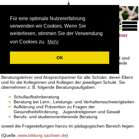
Für eine optimale Nutzererfahrung
verwenden wir Cookies. Wenn Sie
weiterlesen, stimmen Sie der Verwendung
Schulleben
Förderung
Berufsorientierung
Partner
|
|
|
von Cookies zu.
Mehr
Beratungslehrer
OK
Beratungslehrer werden von der Schulkonferenz bestellt und sind
speziell für Beratungsaufgaben qualifiziert. In der Regel hat jede
Schule einen Beratungslehrer.
Beratungslehrer sind Ansprechpartner für alle Schüler, deren Eltern
und für die Kolleginnen und Kollegen der jeweiligen Schule. Sie
übernehmen z. B. folgende Beratungsaufgaben:
Schullaufbahnberatung
Beratung bei Lern-, Leistungs- und Verhaltensschwierigkeiten
Aufklärung und Prävention zu Fragen der
Gesundheitsförderung, Jugendreligionen und Gewalt
Berufs- und studienorientierende Beratung
soweit die Fragestellungen hierzu im pädagogischen Bereich liegen.
(Quelle:
www.bildung.sachsen.de
)