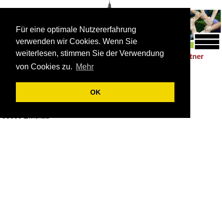
Für eine optimale Nutzererfahrung
verwenden wir Cookies. Wenn Sie
weiterlesen, stimmen Sie der Verwendung
Schulleben
Förderung
Berufsorientierung
Partner
|
|
|
von Cookies zu.
Mehr
Anfahrt
So erreichen Sie uns:
OK
Lothar-Streit-Str. 2
08056 Zwickau