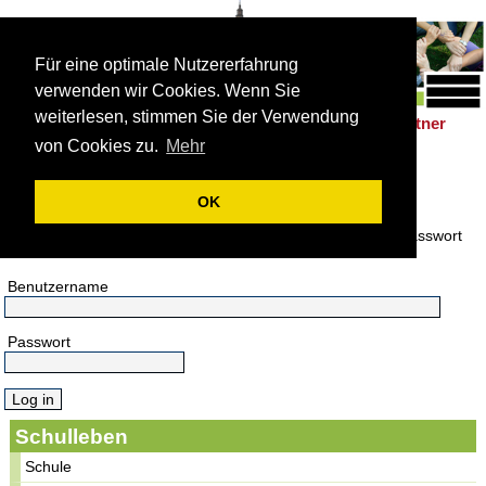
Für eine optimale Nutzererfahrung
verwenden wir Cookies. Wenn Sie
weiterlesen, stimmen Sie der Verwendung
Schulleben
Förderung
Berufsorientierung
Partner
|
|
|
von Cookies zu.
Mehr
Anmeldung
OK
Bitte melden Sie sich an.
Hier melden Sie sich mit Ihrem Benutzername und Ihrem Passwort
an.
Benutzername
Passwort
Schulleben
Schule