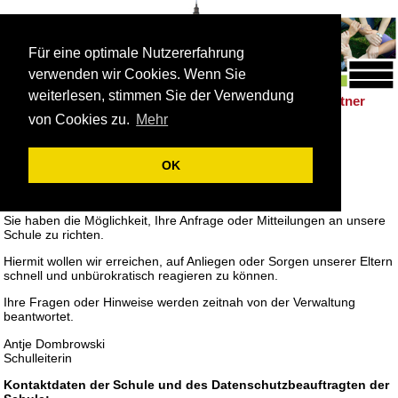
Für eine optimale Nutzererfahrung
verwenden wir Cookies. Wenn Sie
weiterlesen, stimmen Sie der Verwendung
Schulleben
Förderung
Berufsorientierung
Partner
|
|
|
von Cookies zu.
Mehr
Kontakt
OK
Liebe Eltern,
Elterninformationen sind uns sehr wichtig.
Sie haben die Möglichkeit, Ihre Anfrage oder Mitteilungen an unsere
Schule zu richten.
Hiermit wollen wir erreichen, auf Anliegen oder Sorgen unserer Eltern
schnell und unbürokratisch reagieren zu können.
Ihre Fragen oder Hinweise werden zeitnah von der Verwaltung
beantwortet.
Antje Dombrowski
Schulleiterin
Kontaktdaten der Schule und des Datenschutzbeauftragten der