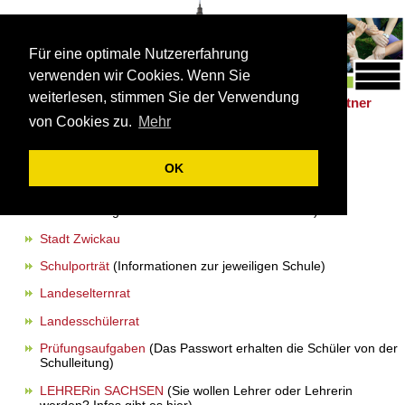
Für eine optimale Nutzererfahrung
verwenden wir Cookies. Wenn Sie
weiterlesen, stimmen Sie der Verwendung
Schulleben
Förderung
Berufsorientierung
Partner
|
|
|
von Cookies zu.
Mehr
Links
OK
Landesamt für Schule und Bildung
Schulrechtliche Bestimmungen
(z.B. Schulgesetz,
Schulordnung Ober- und Abendoberschulen)
Stadt Zwickau
Schulporträt
(Informationen zur jeweiligen Schule)
Landeselternrat
Landesschülerrat
Prüfungsaufgaben
(Das Passwort erhalten die Schüler von der
Schulleitung)
LEHRERin SACHSEN
(Sie wollen Lehrer oder Lehrerin
werden? Infos gibt es hier)