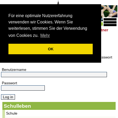
Für eine optimale Nutzererfahrung
verwenden wir Cookies. Wenn Sie
weiterlesen, stimmen Sie der Verwendung
Schulleben
Förderung
Berufsorientierung
Partner
|
|
|
von Cookies zu.
Mehr
Anmeldung
OK
Bitte melden Sie sich an.
Hier melden Sie sich mit Ihrem Benutzername und Ihrem Passwort
an.
Benutzername
Passwort
Schulleben
Schule