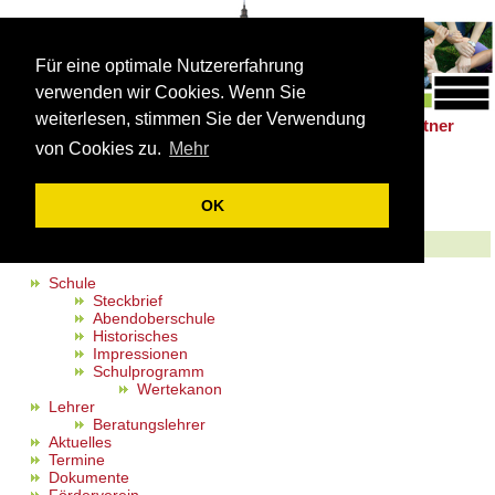
Für eine optimale Nutzererfahrung
verwenden wir Cookies. Wenn Sie
weiterlesen, stimmen Sie der Verwendung
Schulleben
Förderung
Berufsorientierung
Partner
|
|
|
von Cookies zu.
Mehr
Sitemap
OK
Auf dieser Seite finden Sie alle Menüpunkte im Detail...
Schulleben
Schule
Steckbrief
Abendoberschule
Historisches
Impressionen
Schulprogramm
Wertekanon
Lehrer
Beratungslehrer
Aktuelles
Termine
Dokumente
Förderverein