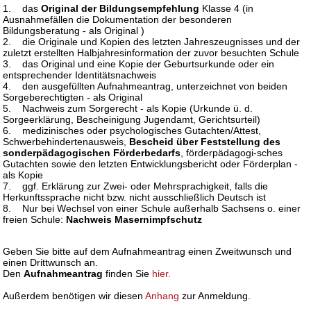
1. das
Original der Bildungsempfehlung
Klasse 4 (in
Ausnahmefällen die Dokumentation der besonderen
Bildungsberatung - als Original )
2. die Originale und Kopien des letzten Jahreszeugnisses und der
zuletzt erstellten Halbjahresinformation der zuvor besuchten Schule
3. das Original und eine Kopie der Geburtsurkunde oder ein
entsprechender Identitätsnachweis
4. den ausgefüllten Aufnahmeantrag, unterzeichnet von beiden
Sorgeberechtigten - als Original
5. Nachweis zum Sorgerecht - als Kopie (Urkunde ü. d.
Sorgeerklärung, Bescheinigung Jugendamt, Gerichtsurteil)
6. medizinisches oder psychologisches Gutachten/Attest,
Schwerbehindertenausweis,
Bescheid über Feststellung des
sonderpädagogischen Förderbedarfs
, förderpädagogi-sches
Gutachten sowie den letzten Entwicklungsbericht oder Förderplan -
als Kopie
7. ggf. Erklärung zur Zwei- oder Mehrsprachigkeit, falls die
Herkunftssprache nicht bzw. nicht ausschließlich Deutsch ist
8. Nur bei Wechsel von einer Schule außerhalb Sachsens o. einer
freien Schule:
Nachweis Masernimpfschutz
Geben Sie bitte auf dem Aufnahmeantrag einen Zweitwunsch und
einen Drittwunsch an.
Den
Aufnahmeantrag
finden Sie
hier
.
Außerdem benötigen wir diesen
Anhang
zur Anmeldung.