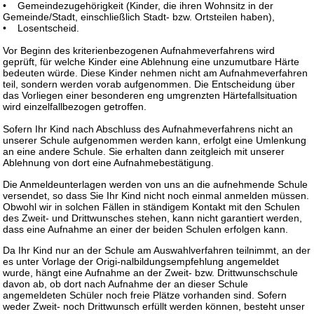
• Gemeindezugehörigkeit (Kinder, die ihren Wohnsitz in der
Gemeinde/Stadt, einschließlich Stadt- bzw. Ortsteilen haben),
• Losentscheid.
Vor Beginn des kriterienbezogenen Aufnahmeverfahrens wird
geprüft, für welche Kinder eine Ablehnung eine unzumutbare Härte
bedeuten würde. Diese Kinder nehmen nicht am Aufnahmeverfahren
teil, sondern werden vorab aufgenommen. Die Entscheidung über
das Vorliegen einer besonderen eng umgrenzten Härtefallsituation
wird einzelfallbezogen getroffen.
Sofern Ihr Kind nach Abschluss des Aufnahmeverfahrens nicht an
unserer Schule aufgenommen werden kann, erfolgt eine Umlenkung
an eine andere Schule. Sie erhalten dann zeitgleich mit unserer
Ablehnung von dort eine Aufnahmebestätigung.
Die Anmeldeunterlagen werden von uns an die aufnehmende Schule
versendet, so dass Sie Ihr Kind nicht noch einmal anmelden müssen.
Obwohl wir in solchen Fällen in ständigem Kontakt mit den Schulen
des Zweit- und Drittwunsches stehen, kann nicht garantiert werden,
dass eine Aufnahme an einer der beiden Schulen erfolgen kann.
Da Ihr Kind nur an der Schule am Auswahlverfahren teilnimmt, an der
es unter Vorlage der Origi-nalbildungsempfehlung angemeldet
wurde, hängt eine Aufnahme an der Zweit- bzw. Drittwunschschule
davon ab, ob dort nach Aufnahme der an dieser Schule
angemeldeten Schüler noch freie Plätze vorhanden sind. Sofern
weder Zweit- noch Drittwunsch erfüllt werden können, besteht unser