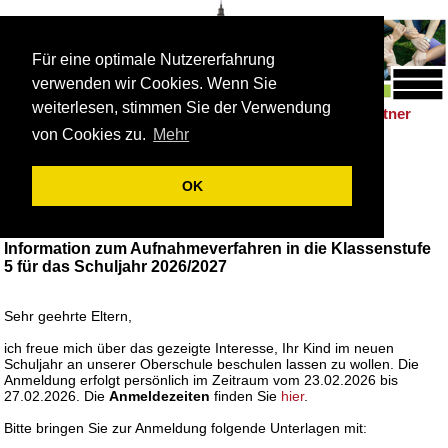
Für eine optimale Nutzererfahrung
verwenden wir Cookies. Wenn Sie
weiterlesen, stimmen Sie der Verwendung
Schulleben
Förderung
Berufsorientierung
Partner
|
|
|
von Cookies zu.
Mehr
Anmeldung der neuen 5. Klassen
OK
Anmeldung Klasse 5
Information zum Aufnahmeverfahren in die Klassenstufe
5 für das Schuljahr 2026/2027
Sehr geehrte Eltern,
ich freue mich über das gezeigte Interesse, Ihr Kind im neuen
Schuljahr an unserer Oberschule beschulen lassen zu wollen. Die
Anmeldung erfolgt persönlich im Zeitraum vom 23.02.2026 bis
27.02.2026. Die
Anmeldezeiten
finden Sie
hier
.
Bitte bringen Sie zur Anmeldung folgende Unterlagen mit: