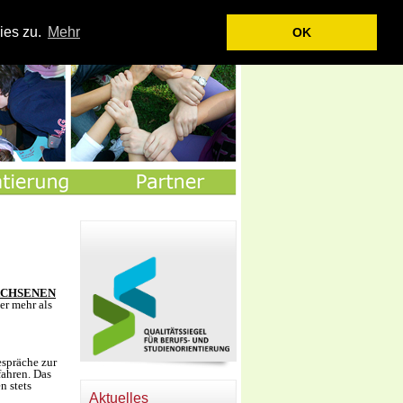
|
|
|
|
|
artseite
Kontakt
Impressum
Datenschutz
Sitemap
Login
ies zu.
Mehr
OK
CHSENEN
er mehr als
spräche zur
ahren. Das
n stets
Aktuelles