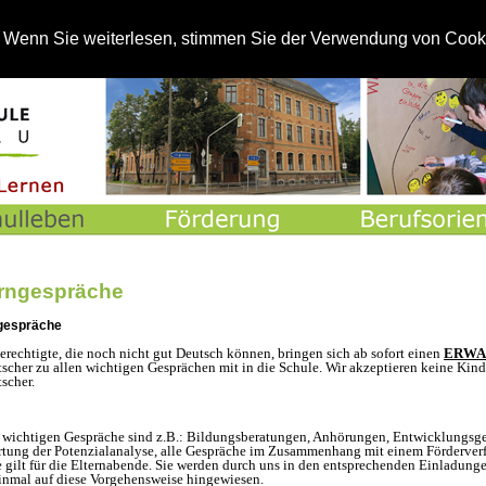
St
. Wenn Sie weiterlesen, stimmen Sie der Verwendung von Cook
erngespräche
gespräche
erechtigte, die noch nicht gut Deutsch können, bringen sich ab sofort einen
ERWA
scher zu allen wichtigen Gesprächen mit in die Schule. Wir akzeptieren keine Kind
scher.
 wichtigen Gespräche sind z.B.: Bildungsberatungen, Anhörungen, Entwicklungsge
tung der Potenzialanalyse, alle Gespräche im Zusammenhang mit einem Förderverf
e gilt für die Elternabende. Sie werden durch uns in den entsprechenden Einladunge
inmal auf diese Vorgehensweise hingewiesen.