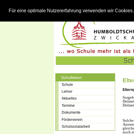
Für eine optimale Nutzererfahrung verwenden wir Cookies
Schulleben
Elt
Schule
Eltern
Lehrer
Sorgeb
Aktuelles
Dolmet
Dolmet
Termine
Dokumente
Förderverein
Solche
Auswer
Schulsozialarbeit
gleich
noch e