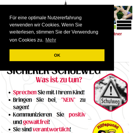
Für eine optimale Nutzererfahrung
verwenden wir Cookies. Wenn Sie
weiterlesen, stimmen Sie der Verwendung
Schulleben
Förderung
Berufsorientierung
Partner
|
|
|
von Cookies zu.
Mehr
Sicherer Schulweg
OK
Sicherer Schulweg