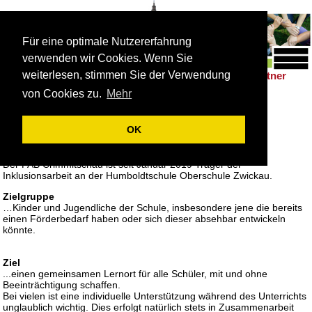
Für eine optimale Nutzererfahrung
verwenden wir Cookies. Wenn Sie
weiterlesen, stimmen Sie der Verwendung
Schulleben
Förderung
Berufsorientierung
Partner
|
|
|
von Cookies zu.
Mehr
Inklusionsassistenz
Du. Ich. Wir. – Inklusion geht alle
OK
etwas an!
Der FAB Crimmitschau ist seit Januar 2019 Träger der
Inklusionsarbeit an der Humboldtschule Oberschule Zwickau.
Zielgruppe
…Kinder und Jugendliche der Schule, insbesondere jene die bereits
einen Förderbedarf haben oder sich dieser absehbar entwickeln
könnte.
Ziel
...einen gemeinsamen Lernort für alle Schüler, mit und ohne
Beeinträchtigung schaffen.
Bei vielen ist eine individuelle Unterstützung während des Unterrichts
unglaublich wichtig. Dies erfolgt natürlich stets in Zusammenarbeit